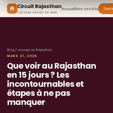
Circuit Rajasthan
Devi
Accueil
Nos circuits
VOYAGES PRIVÉS EN INDE
Blog
/ voyage au Rajasthan
MARS 21, 2026
Que voir au Rajasthan
en 15 jours ? Les
incontournables et
étapes à ne pas
manquer