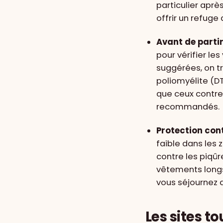
particulier après
offrir un refug
Avant de parti
pour vérifier le
suggérées, on tr
poliomyélite (DTP
que ceux contre 
recommandés.
Protection con
faible dans les 
contre les piqûr
vêtements longs
vous séjournez 
Les sites t