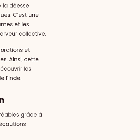
e la déesse
ues. C’est une
umes et les
rveur collective.
orations et
s. Ainsi, cette
écouvrir les
 l’Inde.
n
réables grâce à
récautions