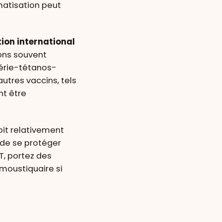
imatisation peut
ion international
ions souvent
htérie-tétanos-
autres vaccins, tels
nt être
oit relativement
t de se protéger
T, portez des
moustiquaire si