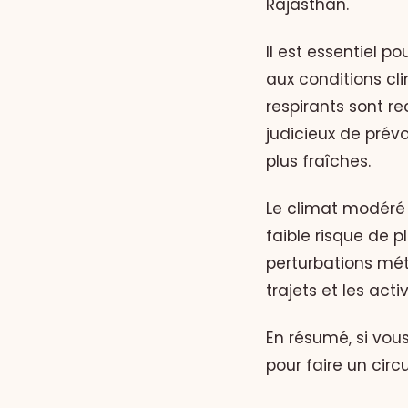
Rajasthan.
Il est essentiel 
aux conditions cl
respirants sont r
judicieux de prév
plus fraîches.
Le climat modéré e
faible risque de p
perturbations mét
trajets et les act
En résumé, si vous
pour faire un circ