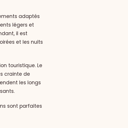
êtements adaptés
ents légers et
ant, il est
irées et les nuits
on touristique. Le
ns crainte de
rendent les longs
isants.
ons sont parfaites