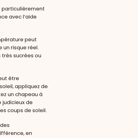
 particulièrement
nce avec l’aide
pérature peut
un risque réel.
s très sucrées ou
eut être
oleil, appliquez de
rtez un chapeau à
 judicieux de
es coups de soleil.
 des
ifférence, en